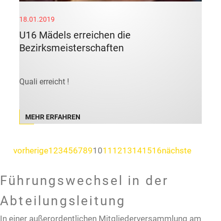
18.01.2019
U16 Mädels erreichen die
Bezirksmeisterschaften
Quali erreicht !
MEHR ERFAHREN
vorherige
1
2
3
4
5
6
7
8
9
10
11
12
13
14
15
16
nächste
Führungswechsel in der
Abteilungsleitung
In einer außerordentlichen Mitgliederversammlung am