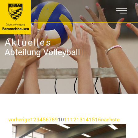
Aktuelles
Abteilung Volleyball
vorherige
1
2
3
4
5
6
7
8
9
10
11
12
13
14
15
16
nächste