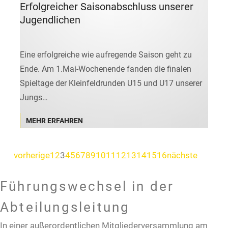
Erfolgreicher Saisonabschluss unserer
Jugendlichen
Eine erfolgreiche wie aufregende Saison geht zu
Ende. Am 1.Mai-Wochenende fanden die finalen
Spieltage der Kleinfeldrunden U15 und U17 unserer
Jungs…
MEHR ERFAHREN
vorherige
1
2
3
4
5
6
7
8
9
10
11
12
13
14
15
16
nächste
Führungswechsel in der
Abteilungsleitung
In einer außerordentlichen Mitgliederversammlung am