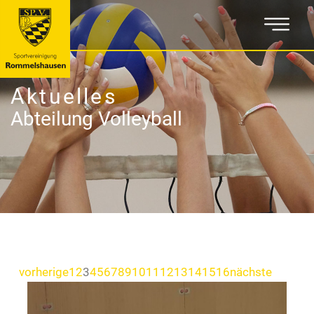
Aktuelles
Abteilung Volleyball
vorherige
1
2
3
4
5
6
7
8
9
10
11
12
13
14
15
16
nächste