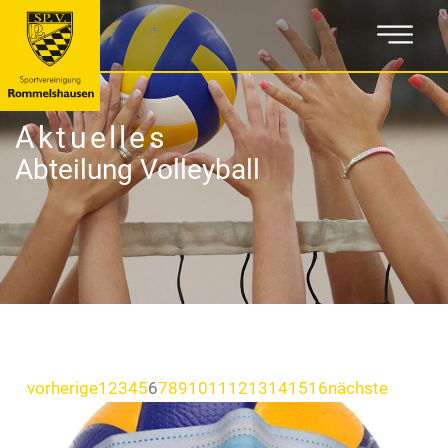
Aktuelles
Abteilung Volleyball
vorherige
1
2
3
4
5
6
7
8
9
10
11
12
13
14
15
16
nächste