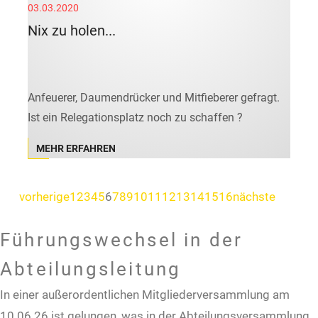
03.03.2020
Nix zu holen...
Anfeuerer, Daumendrücker und Mitfieberer gefragt.
Ist ein Relegationsplatz noch zu schaffen ?
MEHR ERFAHREN
vorherige
1
2
3
4
5
6
7
8
9
10
11
12
13
14
15
16
nächste
Führungswechsel in der
Abteilungsleitung
In einer außerordentlichen Mitgliederversammlung am
10.06.26 ist gelungen, was in der Abteilungsversammlung