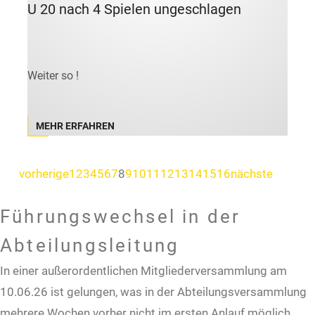
U 20 nach 4 Spielen ungeschlagen
Weiter so !
MEHR ERFAHREN
vorherige
1
2
3
4
5
6
7
8
9
10
11
12
13
14
15
16
nächste
Führungswechsel in der
Abteilungsleitung
In einer außerordentlichen Mitgliederversammlung am
10.06.26 ist gelungen, was in der Abteilungsversammlung
mehrere Wochen vorher nicht im ersten Anlauf möglich