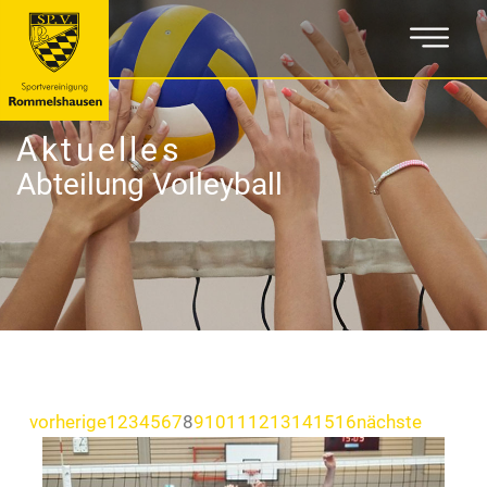
Aktuelles
Abteilung Volleyball
vorherige
1
2
3
4
5
6
7
8
9
10
11
12
13
14
15
16
nächste