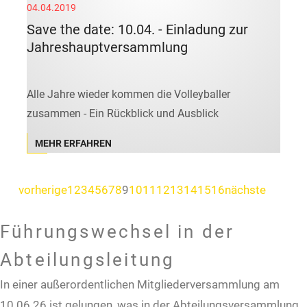
04.04.2019
Save the date: 10.04. - Einladung zur
Jahreshauptversammlung
Alle Jahre wieder kommen die Volleyballer
zusammen - Ein Rückblick und Ausblick
MEHR ERFAHREN
vorherige
1
2
3
4
5
6
7
8
9
10
11
12
13
14
15
16
nächste
Führungswechsel in der
Abteilungsleitung
In einer außerordentlichen Mitgliederversammlung am
10.06.26 ist gelungen, was in der Abteilungsversammlung