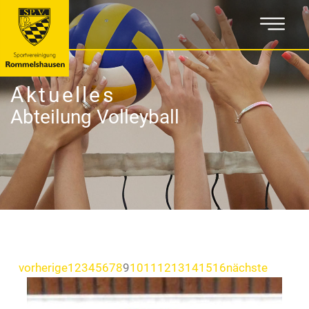
Aktuelles
Abteilung Volleyball
vorherige
1
2
3
4
5
6
7
8
9
10
11
12
13
14
15
16
nächste