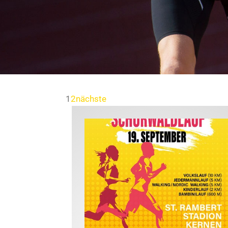
1
2
nächste